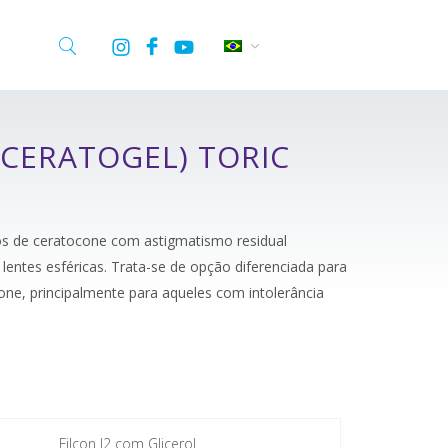
(CERATOGEL) TORIC
os de ceratocone com astigmatismo residual
entes esféricas. Trata-se de opção diferenciada para
one, principalmente para aqueles com intolerância
Filcon I2 com Glicerol